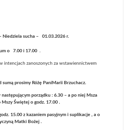
e
a w
 – Niedziela sucha – 01
.03.2026 r.
um
um o 7.00 i 17.00
.
ej
Nowa Strona
a w
Internetowa
 w intencjach zanoszonych za wstawiennictwem
Parafii
 sumą prosimy Różę PaniMarii Brzuchacz.
następującym porządku : 6.30 – a po niej Msza
o Mszy Świętej o godz. 17.00 .
dz. 15.00 z kazaniem pasyjnym i suplikacje , a o
yczyną Matki Bożej .