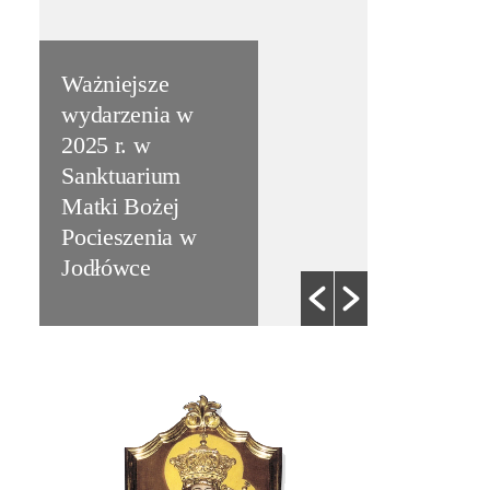
Ważniejsze
wydarzenia w
2025 r. w
Sanktuarium
Matki Bożej
Nowa Str
Pocieszenia w
Interneto
Jodłówce
Parafii