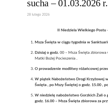
sucha – 01.03.2026 r.
28 lutego 2026
Ważniejsz
wydarzeni
II Niedziela Wielkiego Postu
2025 r. w
Sanktuari
Msza Święta w ciągu tygodnia w Sanktuari
Matki Boż
Pocieszeni
Dzisiaj o godz.
00 – Msza Święta zbiorowa
Jodłówce
Matki Bożej Pocieszenia .
O prowadzenie modlitwy różańcowej przed
W piątek Nabożeństwo Drogi Krzyżowej w 
Święta , po Mszy Świętej o godz. 15.00 , p
W niedzielę nabożeństwo Gorzkich Żali o go
godz. 16.00 – Msza Święta zbiorowa za prz