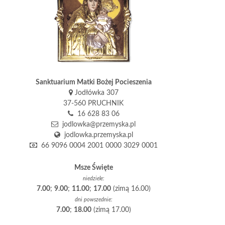
Sanktuarium Matki Bożej Pocieszenia
Jodłówka 307
37-560 PRUCHNIK
16 628 83 06
jodlowka@przemyska.pl
jodlowka.przemyska.pl
66 9096 0004 2001 0000 3029 0001
Msze Święte
niedziele:
7.00
;
9.00
;
11.00
;
17.00
(zimą 16.00)
dni powszednie:
7.00
;
18.00
(zimą 17.00)