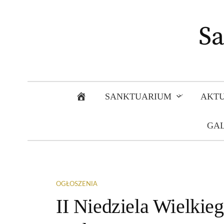
Sa
Skip
STRONA GŁÓWNA
SANKTUARIUM
AKTU
to
GAL
content
OGŁOSZENIA
II Niedziela Wielkie