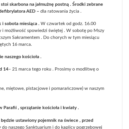
stoi skarbona na jałmużnę postną . Środki zebrane
defibrylatora AED –
dla ratowania życia .
i sobota miesiąca .
W czwartek od godz. 16.00
 i możliwość spowiedzi świętej . W sobotę po Mszy
ętszym Sakramentem . Do chorych w tym miesiącu
iętych 16 marca.
e naszego kościoła .
od 14
– 21 marca tego roku . Prosimy o modlitwę o
zne, miętowe, pistacjowe i pomarańczowe) w naszym
Parafii , sprzątanie kościoła i kwiaty .
będzie ustawiony pojemnik na świece , przed
 do naszego Sanktuarium i do kaplicy pogrzebowej