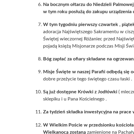
Na bocznym ołtarzu do Niedzieli Palmowej 
w tym roku posłużą do zakupu urządzenia 
W tym tygodniu pierwszy czwartek , piątek 
adoracja Najświętszego Sakramentu w ciszy
Świętej wieczornej Różaniec przed Najświ
pojadą księżą Misjonarze podczas Misji Św
Bóg zapłać za ofiary składane na ogrzewani
Misje Święte w naszej Parafii odbędą się 
dobre przeżycie tego świętego czasu łaski .
Są już dostępne Krówki z Jodłówki
( mlec
sklepiku i u Pana Kościelnego .
Za tydzień składka inwestycyjna na prace w 
W Wielkim Poście w przedsionku kościoła 
Wielkanocą zostaną
zamienione na Pachały