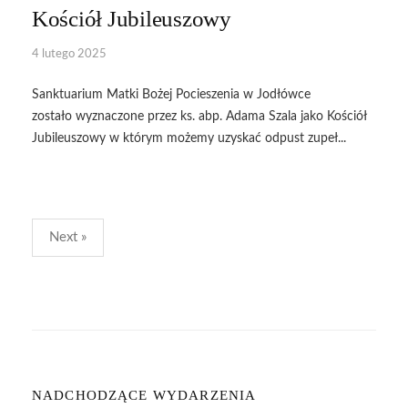
Kościół Jubileuszowy
4 lutego 2025
Sanktuarium Matki Bożej Pocieszenia w Jodłówce
zostało wyznaczone przez ks. abp. Adama Szala jako Kościół
Jubileuszowy w którym możemy uzyskać odpust zupeł...
Stronicowanie
Next »
wpisów
NADCHODZĄCE WYDARZENIA