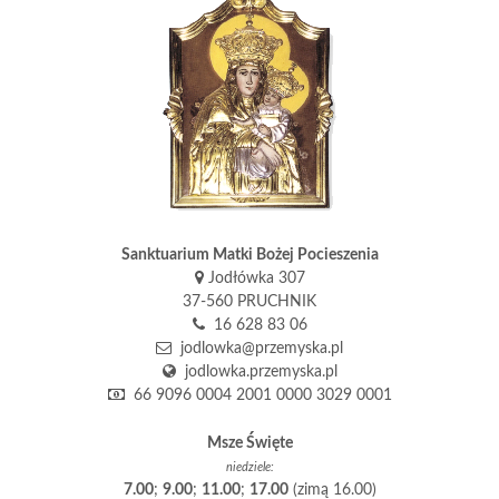
Sanktuarium Matki Bożej Pocieszenia
Jodłówka 307
37-560 PRUCHNIK
16 628 83 06
jodlowka@przemyska.pl
jodlowka.przemyska.pl
66 9096 0004 2001 0000 3029 0001
Msze Święte
niedziele:
7.00
;
9.00
;
11.00
;
17.00
(zimą 16.00)